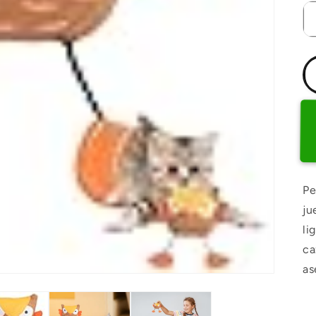
Pe
ju
li
ca
as