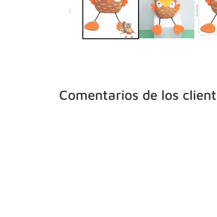
en
una
ventana
modal
Comentarios de los clien