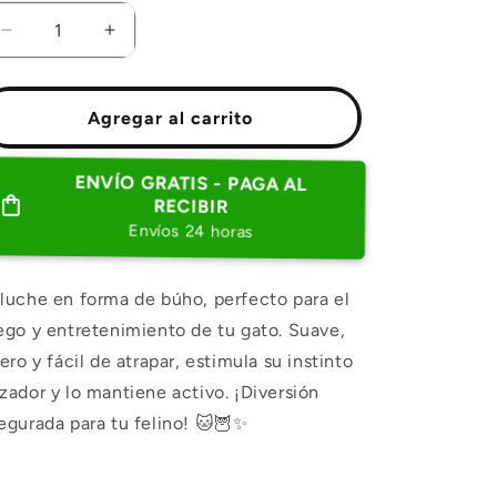
Reducir
Aumentar
cantidad
cantidad
para
para
PELUCHE
PELUCHE
Agregar al carrito
EN
EN
FORMA
FORMA
DE
DE
ENVÍO GRATIS - PAGA AL
BUHO
BUHO
RECIBIR
Envíos 24 horas
luche en forma de búho, perfecto para el
ego y entretenimiento de tu gato. Suave,
gero y fácil de atrapar, estimula su instinto
zador y lo mantiene activo. ¡Diversión
egurada para tu felino! 🐱🦉✨