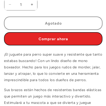
Reducir
Aumentar
cantidad
cantidad
para
para
Gigwi
Gigwi
Agotado
Rock
Rock
Zoo
Zoo
Monkey
Monkey
Comprar ahora
Boxer
Boxer
¡El juguete para perro super suave y resistente que tanto
estabas buscando! Con un lindo diseño de mono
boxeador. Hecho para los juegos rudos de morder, jalar,
lanzar y atrapar, lo que lo convierte en una herramienta
imprescindible para todos los dueños de perros.
Sus brazos están hechos de resistentes bandas elásticas
que permiten un juego más interactivo y divertido.
Estimulará a tu mascota a que se divierta y juegue