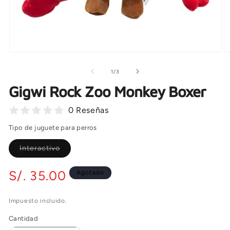
Abrir
Ab
elemento
e
multimedia
m
de
1
/
3
1
2
en
e
Gigwi Rock Zoo Monkey Boxer
una
u
ventana
v
modal
0 Reseñas
m
Tipo de juguete para perros
Variante
Interactivo
agotada
o
no
Precio
S/. 35.00
Agotado
disponible
habitual
Impuesto incluido.
Cantidad