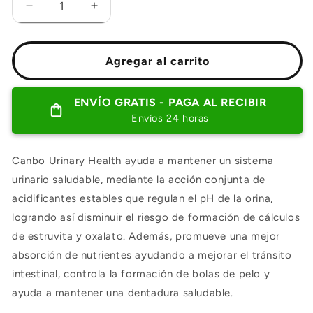
Reducir
Aumentar
cantidad
cantidad
para
para
Canbo
Canbo
Agregar al carrito
Urinary
Urinary
Health
Health
Cuidado
Cuidado
ENVÍO GRATIS - PAGA AL RECIBIR
urinario
urinario
Envíos 24 horas
gatos
gatos
adultos
adultos
1
1
Canbo Urinary Health ayuda a mantener un sistema
Kg
Kg
urinario saludable, mediante la acción conjunta de
acidificantes estables que regulan el pH de la orina,
logrando así disminuir el riesgo de formación de cálculos
de estruvita y oxalato. Además, promueve una mejor
absorción de nutrientes ayudando a mejorar el tránsito
intestinal, controla la formación de bolas de pelo y
ayuda a mantener una dentadura saludable.