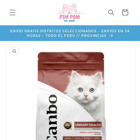
Ir
directamente
Carrito
al contenido
ENVÍO GRATIS DISTRITOS SELECCIONADOS - ENVÍOS EN 24
HORAS - TODO EL PERÚ // PROVINCIAS
Ir
directamente
a la
información
del producto