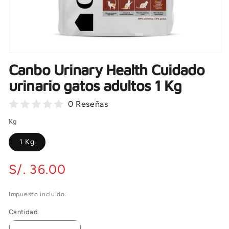
Abrir
elemento
Canbo Urinary Health Cuidado
multimedia
1
urinario gatos adultos 1 Kg
en
una
ventana
0 Reseñas
modal
Kg
1 Kg
Precio
S/. 36.00
habitual
Impuesto incluido.
Cantidad