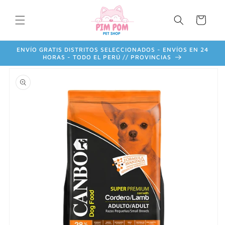
Ir
directamente
Carrito
al contenido
ENVÍO GRATIS DISTRITOS SELECCIONADOS - ENVÍOS EN 24
HORAS - TODO EL PERÚ // PROVINCIAS
Ir
directamente
a la
información
del producto