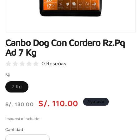
Abrir
elemento
Canbo Dog Con Cordero Rz.Pq
multimedia
1
Ad 7 Kg
en
una
ventana
0 Reseñas
modal
Kg
Variante
7 Kg
agotada
o
no
Precio
Precio
S/. 110.00
Agotado
S/. 130.00
disponible
habitual
de
oferta
Impuesto incluido.
Cantidad